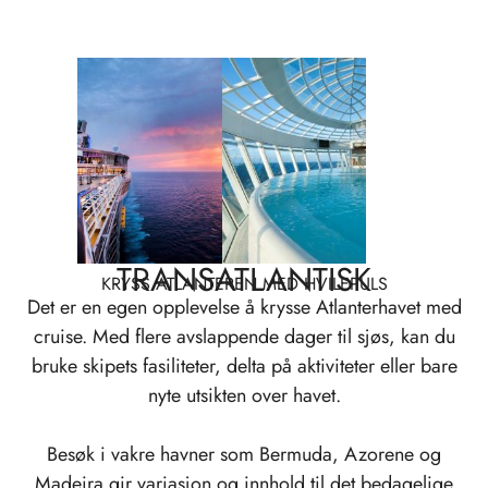
TRANSATLANTISK
KRYSS ATLANTEREN MED HVILEPULS
Det er en egen opplevelse å krysse Atlanterhavet med
cruise. Med flere avslappende dager til sjøs, kan du
bruke skipets fasiliteter, delta på aktiviteter eller bare
nyte utsikten over havet.
Besøk i vakre havner som Bermuda, Azorene og
Madeira gir variasjon og innhold til det bedagelige