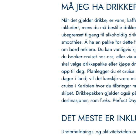
MÅ JEG HA DRIKKE
Når det gjelder drikke, er vann, kaff
inkludert, mens du må bestille drik
ubegrenset tilgang til alkoholdig drik
smoothies. Å ha en pakke for dette fø
om bord enklere. Du kan vanligvis k
du booker cruiset hos oss, eller via
skal velge drikkepakke eller kjøpe dri
opp til deg. Planlegger du et cruis
dager i land, vil det kanskje være m
cruise i Karibien hvor du tilbringer m
skipet. Drikkepakken gjelder også p
destinasjoner, som f.eks. Perfect Da
DET MESTE ER INK
Underholdnings‑ og aktivitetsdelen o