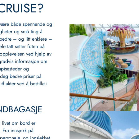
CRUISE?
n være både spennende og
igheter og små ting å
bedre – og litt enklere –
le tatt setter foten på
opplevelsen ved hjelp av
gradvis informasjon om
 spisesteder og
 deg bedre priser på
tflukter ved å bestille i
NDBAGASJE
t livet om bord er
 Fra innsjekk på
 personale, og innsjekket