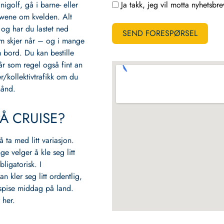
Ja takk, jeg vil motta nyhetsbr
inigolf, gå i barne‑ eller
owene om kvelden. Alt
, og har du lastet ned
SEND FORESPØRSEL
m skjer når – og i mange
m bord. Du kan bestille
år som regel også fint an
r/kollektivtrafikk om du
hånd.
PÅ CRUISE?
å ta med litt variasjon.
e velger å kle seg litt
ligatorisk. I
n kler seg litt ordentlig,
å spise middag på land.
 her.