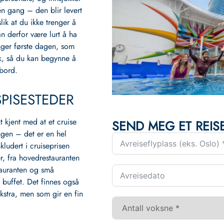
n gang – den blir levert
slik at du ikke trenger å
an derfor være lurt å ha
nger første dagen, som
kk, så du kan begynne å
bord.
SPISESTEDER
t kjent med at et cruise
SEND MEG ET REISE
ngen – det er en hel
kludert i cruiseprisen
r, fra hovedrestauranten
stauranten og små
 buffet. Det finnes også
ekstra, men som gir en fin