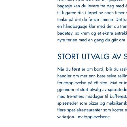
bagasje kan du levere fra deg med é
til lugaren din i løpet av noen timer 
tenke på det de første timene. Det k
en håndbagasje klar med det du tre
badetøy, solkrem og et ekstra antre
nyte ferien med en gang du går om 
STORT UTVALG AV 
Når du først er om bord, blir du rask
handler om mer enn bare selve seili
ferieopplevelse på ett sted. Mat er in
gjennom et stort utvalg av spisestede
med tre‑retters middager til buffére
spisesteder som pizza og meksikansk
flere spesialrestauranter som koster 
variasjon i matopplevelsene.