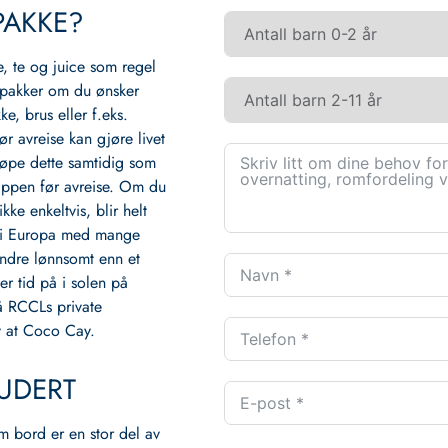
PAKKE?
e, te og juice som regel
kepakker om du ønsker
ke, brus eller f.eks.
r avreise kan gjøre livet
jøpe dette samtidig som
 appen før avreise. Om du
kke enkeltvis, blir helt
e i Europa med mange
indre lønnsomt enn et
er tid på i solen på
å RCCLs private
y at Coco Cay.
LUDERT
m bord er en stor del av