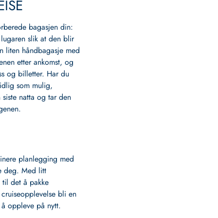
EISE
orberede bagasjen din:
 lugaren slik at den blir
 en liten håndbagasje med
genen etter ankomst, og
s og billetter. Har du
tidlig som mulig,
 siste natta og tar den
genen.
mbinere planlegging med
re deg. Med litt
 til det å pakke
 cruiseopplevelse bli en
 å oppleve på nytt.