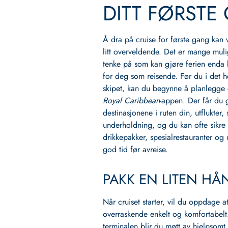
DITT FØRSTE 
Å dra på cruise for første gang ka
litt overveldende. Det er mange mul
tenke på som kan gjøre ferien enda 
for deg som reisende. Før du i det he
skipet, kan du begynne å planlegge 
Royal Caribbean
-appen. Der får du 
destinasjonene i ruten din, utflukter,
underholdning, og du kan ofte sikre
drikkepakker, spesialrestauranter og u
god tid før avreise.
PAKK EN LITEN HÅ
Når cruiset starter, vil du oppdage a
overraskende enkelt og komfortabelt.
terminalen blir du møtt av hjelpsomt