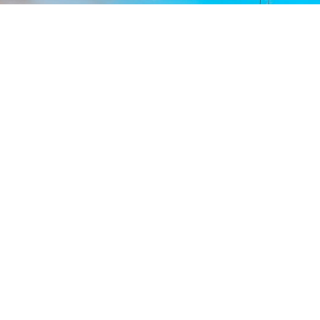
FÅ ET TILBUD PÅ
DIN DRØMMEREISE
Vi hjelper deg med reiser i hele verden, uansett om du
reiser alene eller sammen med venner, familien, bedriften
eller andre.
Fyll ut skjemaet så tar vi kontakt!
SEND FORESPØRSEL