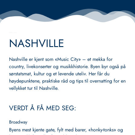
28. september 2025
Ingen kommentarer
NASHVILLE
Nashville er kjent som «Music City» – et mekka for
country, livekonserter og musikkhistorie. Byen byr også på
sørstatsmat, kultur og et levende uteliv. Her får du
høydepunktene, praktiske råd og tips til overnatting for en
vellykket tur til Nashville.
VERDT Å FÅ MED SEG:
Broadway
Byens mest kjente gate, fylt med barer, «honky-tonks» og