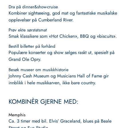
Dra på dinner&show-cruise
Kombiner sightseeing, god mat og fantastiske musikalske
opplevelser på Cumberland River.
Prøv ekte sørstatsmat
Smak klassikere som «Hot Chicken», BBQ og «biscuits».
Bestill billetter på forhånd
Populære konserter og show selges raskt ut, spesielt på
Grand Ole Opry.
Besøk museer om musikkhistorie
Johnny Cash Museum og Musicians Hall of Fame gir
innblikk i hele musikkarven, ikke bare country.
KOMBINÈR GJERNE MED:
Memphis
Ca. 3 timer med bil. Elvis’ Graceland, blues på Beale
Street og Sun Studio.