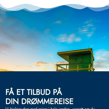
FÅ ET TILBUD PÅ
DIN DRØMMEREISE
Vi hjelper deg med reiser i hele verden, uansett om du