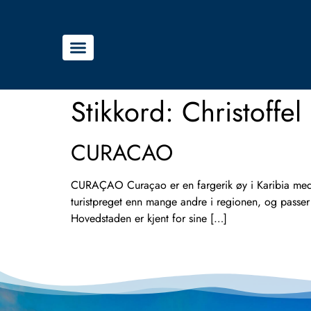
Stikkord:
Christoffel
CURACAO
CURAÇAO Curaçao er en fargerik øy i Karibia med kr
turistpreget enn mange andre i regionen, og passe
Hovedstaden er kjent for sine […]