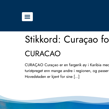
Stikkord:
Curaçao f
CURACAO
CURAÇAO Curaçao er en fargerik øy i Karibia med kr
turistpreget enn mange andre i regionen, og passe
Hovedstaden er kjent for sine […]