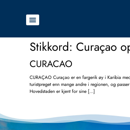
Stikkord:
Curaçao op
CURACAO
CURAÇAO Curaçao er en fargerik øy i Karibia med kr
turistpreget enn mange andre i regionen, og passe
Hovedstaden er kjent for sine […]