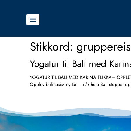
Stikkord:
gruppereis
Yogatur til Bali med Kari
YOGATUR TIL BALI MED KARINA FLIKKA– OPPLEV D
Opplev balinesisk nyttår – når hele Bali stopper o