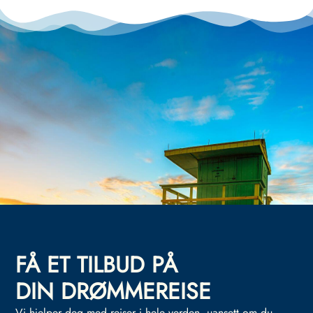
FÅ ET TILBUD PÅ
DIN DRØMMEREISE
Vi hjelper deg med reiser i hele verden, uansett om du