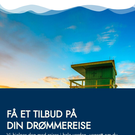
FÅ ET TILBUD PÅ
DIN DRØMMEREISE
Vi hjelper deg med reiser i hele verden, uansett om du