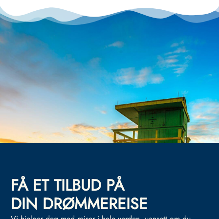
FÅ ET TILBUD PÅ
DIN DRØMMEREISE
Vi hjelper deg med reiser i hele verden, uansett om du