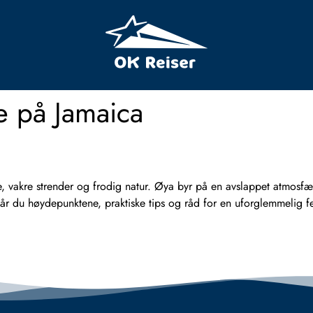
re på Jamaica
, vakre strender og frodig natur. Øya byr på en avslappet atmosfær
Her får du høydepunktene, praktiske tips og råd for en uforglemme