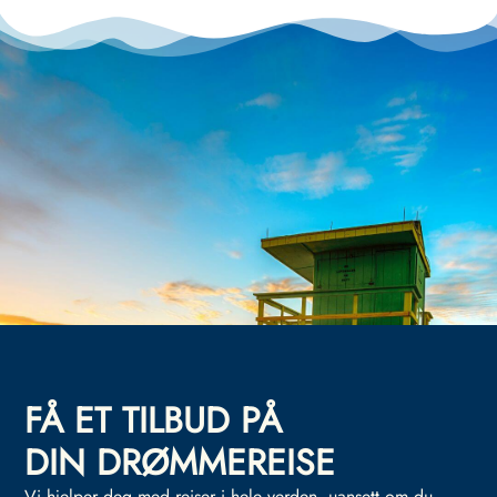
FÅ ET TILBUD PÅ
DIN DRØMMEREISE
Vi hjelper deg med reiser i hele verden, uansett om du