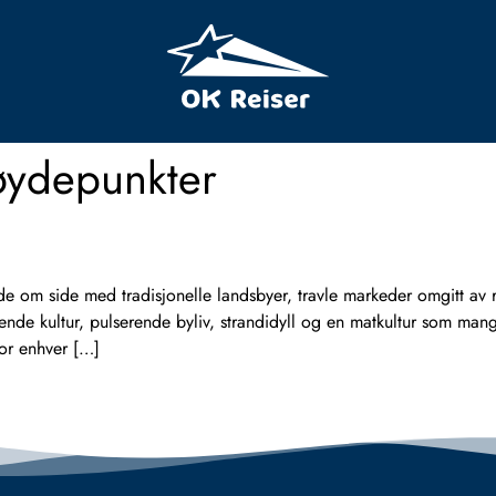
øydepunkter
 om side med tradisjonelle landsbyer, travle markeder omgitt av ri
nde kultur, pulserende byliv, strandidyll og en matkultur som man
for enhver […]