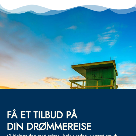
FÅ ET TILBUD PÅ
DIN DRØMMEREISE
Vi hjelper deg med reiser i hele verden, uansett om du