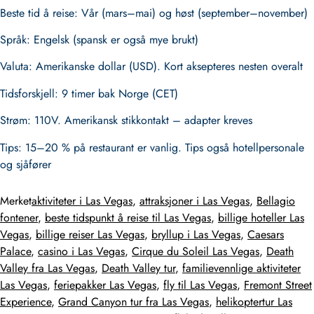
Beste tid å reise
: Vår (mars–mai) og høst (september–november)
Språk
: Engelsk (spansk er også mye brukt)
Valuta
: Amerikanske dollar (USD). Kort aksepteres nesten overalt
Tidsforskjell
: 9 timer bak Norge (CET)
Strøm
: 110V. Amerikansk stikkontakt – adapter kreves
Tips
: 15–20 % på restaurant er vanlig. Tips også hotellpersonale
og sjåfører
Merket
aktiviteter i Las Vegas
,
attraksjoner i Las Vegas
,
Bellagio
fontener
,
beste tidspunkt å reise til Las Vegas
,
billige hoteller Las
Vegas
,
billige reiser Las Vegas
,
bryllup i Las Vegas
,
Caesars
Palace
,
casino i Las Vegas
,
Cirque du Soleil Las Vegas
,
Death
Valley fra Las Vegas
,
Death Valley tur
,
familievennlige aktiviteter
Las Vegas
,
feriepakker Las Vegas
,
fly til Las Vegas
,
Fremont Street
Experience
,
Grand Canyon tur fra Las Vegas
,
helikoptertur Las