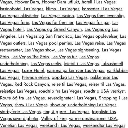
Vegas
,
Hoover Dam
,
Hoover Dam utflukt
,
hotell i Las Vegas
,
kasinohotell Las Vegas
,
klima i Las Vegas
,
konserter i Las Vegas
,
Las Vegas aktiviteter
,
Las Vegas casino
,
Las Vegas familievennlig
,
Las Vegas ferie
,
Las Vegas for familier
,
Las Vegas for par
,
Las
Vegas hotell
,
Las Vegas og Grand Canyon
,
Las Vegas og Los
Angeles
,
Las Vegas og San Francisco
,
Las Vegas opplevelser
,
Las
Vegas outlets
,
Las Vegas pool parties
,
Las Vegas reise
,
Las Vegas
restauranter
,
Las Vegas show
,
Las Vegas sightseeing
,
Las Vegas
Strip
,
Las Vegas The Strip
,
Las Vegas tur
,
Las Vegas
underholdning
,
Las Vegas uteliv
,
leiebil i Las Vegas
,
luksushotell
Las Vegas
,
Luxor Hotel
,
nasjonalparker nær Las Vegas
,
nattklubber
Las Vegas
,
Nevada ørken
,
oppdag Las Vegas
,
pakkereise Las
Vegas
,
Red Rock Canyon
,
reise til Las Vegas
,
reiser til Las Vegas
,
reisetips Las Vegas
,
roadtrip fra Las Vegas
,
roadtrip USA vestkyst
,
Route 66 fra Las Vegas
,
severdigheter i Las Vegas
,
Shopping i Las
Vegas
,
show i Las Vegas
,
show og underholdning Las Vegas
,
storbyferie Las Vegas
,
ting å gjøre i Las Vegas
,
toppliste Las
Vegas severdigheter
,
Valley of Fire
,
varme destinasjoner USA
,
Venetian Las Vegas
,
weekend i Las Vegas
,
weekendtur Las Vegas