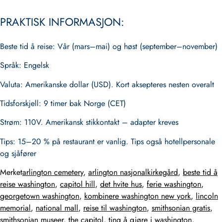
PRAKTISK INFORMASJON:
Beste tid å reise
: Vår (mars–mai) og høst (september–november)
Språk
: Engelsk
Valuta
: Amerikanske dollar (USD). Kort aksepteres nesten overalt
Tidsforskjell
: 9 timer bak Norge (CET)
Strøm
: 110V. Amerikansk stikkontakt – adapter kreves
Tips
: 15–20 % på restaurant er vanlig. Tips også hotellpersonale
og sjåfører
Merket
arlington cemetery
,
arlington nasjonalkirkegård
,
beste tid å
reise washington
,
capitol hill
,
det hvite hus
,
ferie washington
,
georgetown washington
,
kombinere washington new york
,
lincoln
memorial
,
national mall
,
reise til washington
,
smithsonian gratis
,
smithsonian museer
,
the capitol
,
ting å gjøre i washington
,