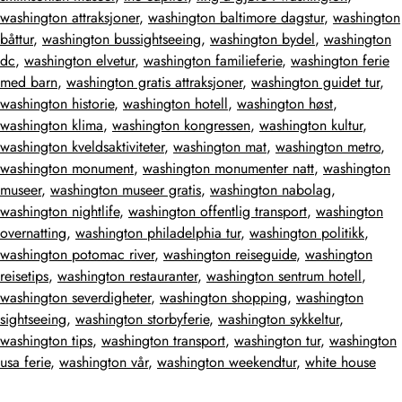
washington attraksjoner
,
washington baltimore dagstur
,
washington
båttur
,
washington bussightseeing
,
washington bydel
,
washington
dc
,
washington elvetur
,
washington familieferie
,
washington ferie
med barn
,
washington gratis attraksjoner
,
washington guidet tur
,
washington historie
,
washington hotell
,
washington høst
,
washington klima
,
washington kongressen
,
washington kultur
,
washington kveldsaktiviteter
,
washington mat
,
washington metro
,
washington monument
,
washington monumenter natt
,
washington
museer
,
washington museer gratis
,
washington nabolag
,
washington nightlife
,
washington offentlig transport
,
washington
overnatting
,
washington philadelphia tur
,
washington politikk
,
washington potomac river
,
washington reiseguide
,
washington
reisetips
,
washington restauranter
,
washington sentrum hotell
,
washington severdigheter
,
washington shopping
,
washington
sightseeing
,
washington storbyferie
,
washington sykkeltur
,
washington tips
,
washington transport
,
washington tur
,
washington
usa ferie
,
washington vår
,
washington weekendtur
,
white house