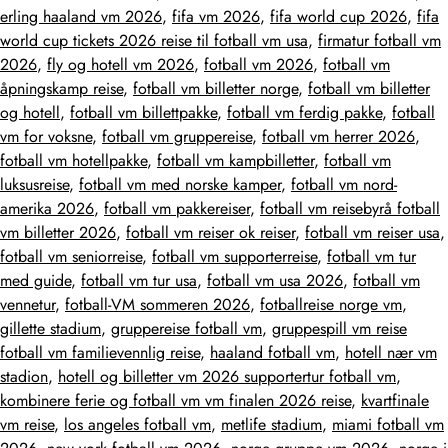
erling haaland vm 2026
,
fifa vm 2026
,
fifa world cup 2026
,
fifa
world cup tickets 2026 reise til fotball vm usa
,
firmatur fotball vm
2026
,
fly og hotell vm 2026
,
fotball vm 2026
,
fotball vm
åpningskamp reise
,
fotball vm billetter norge
,
fotball vm billetter
og hotell
,
fotball vm billettpakke
,
fotball vm ferdig pakke
,
fotball
vm for voksne
,
fotball vm gruppereise
,
fotball vm herrer 2026
,
fotball vm hotellpakke
,
fotball vm kampbilletter
,
fotball vm
luksusreise
,
fotball vm med norske kamper
,
fotball vm nord-
amerika 2026
,
fotball vm pakkereiser
,
fotball vm reisebyrå fotball
vm billetter 2026
,
fotball vm reiser ok reiser
,
fotball vm reiser usa
,
fotball vm seniorreise
,
fotball vm supporterreise
,
fotball vm tur
med guide
,
fotball vm tur usa
,
fotball vm usa 2026
,
fotball vm
vennetur
,
fotball-VM sommeren 2026
,
fotballreise norge vm
,
gillette stadium
,
gruppereise fotball vm
,
gruppespill vm reise
fotball vm familievennlig reise
,
haaland fotball vm
,
hotell nær vm
stadion
,
hotell og billetter vm 2026 supportertur fotball vm
,
kombinere ferie og fotball vm vm finalen 2026 reise
,
kvartfinale
vm reise
,
los angeles fotball vm
,
metlife stadium
,
miami fotball vm