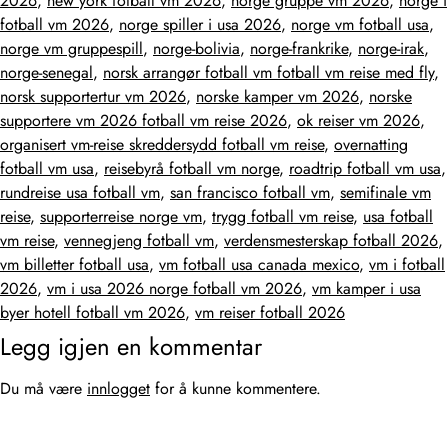
2026
,
new york fotball vm 2026
,
norge gruppe vm 2026
,
norge i
fotball vm 2026
,
norge spiller i usa 2026
,
norge vm fotball usa
,
norge vm gruppespill
,
norge-bolivia
,
norge-frankrike
,
norge-irak
,
norge-senegal
,
norsk arrangør fotball vm fotball vm reise med fly
,
norsk supportertur vm 2026
,
norske kamper vm 2026
,
norske
supportere vm 2026 fotball vm reise 2026
,
ok reiser vm 2026
,
organisert vm-reise skreddersydd fotball vm reise
,
overnatting
fotball vm usa
,
reisebyrå fotball vm norge
,
roadtrip fotball vm usa
,
rundreise usa fotball vm
,
san francisco fotball vm
,
semifinale vm
reise
,
supporterreise norge vm
,
trygg fotball vm reise
,
usa fotball
vm reise
,
vennegjeng fotball vm
,
verdensmesterskap fotball 2026
,
vm billetter fotball usa
,
vm fotball usa canada mexico
,
vm i fotball
2026
,
vm i usa 2026 norge fotball vm 2026
,
vm kamper i usa
byer hotell fotball vm 2026
,
vm reiser fotball 2026
Legg igjen en kommentar
Du må være
innlogget
for å kunne kommentere.